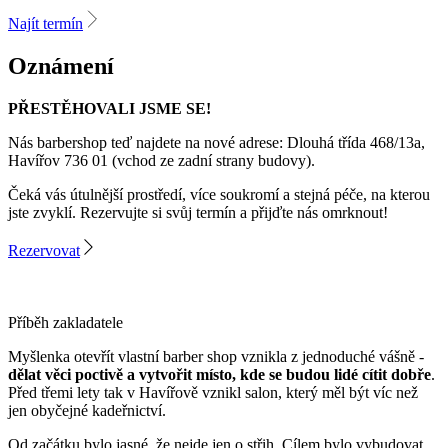
Najít termín
Oznámení
PŘESTĚHOVALI JSME SE!
Nás barbershop teď najdete na nové adrese: Dlouhá třída 468/13a,
Havířov 736 01 (vchod ze zadní strany budovy).
Čeká vás útulnější prostředí, více soukromí a stejná péče, na kterou
jste zvyklí. Rezervujte si svůj termín a přijďte nás omrknout!
Rezervovat
Příběh zakladatele
Myšlenka otevřít vlastní barber shop vznikla z jednoduché vášně -
dělat věci poctivě a vytvořit místo, kde se budou lidé cítit dobře
.
Před třemi lety tak v Havířově vznikl salon, který měl být víc než
jen obyčejné kadeřnictví.
Od začátku bylo jasné, že nejde jen o střih. Cílem bylo vybudovat