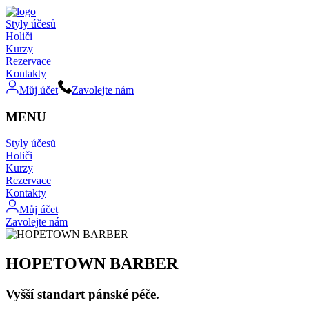
Styly účesů
Holiči
Kurzy
Rezervace
Kontakty
Můj účet
Zavolejte nám
MENU
Styly účesů
Holiči
Kurzy
Rezervace
Kontakty
Můj účet
Zavolejte nám
HOPETOWN BARBER
Vyšší standart pánské péče.