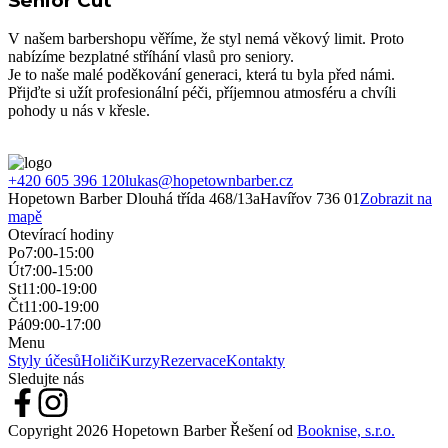
Senior Cut
V našem barbershopu věříme, že styl nemá věkový limit. Proto
nabízíme bezplatné stříhání vlasů pro seniory.
Je to naše malé poděkování generaci, která tu byla před námi.
Přijďte si užít profesionální péči, příjemnou atmosféru a chvíli
pohody u nás v křesle.
+420 605 396 120
lukas@hopetownbarber.cz
Hopetown Barber
Dlouhá třída 468/13a
Havířov 736 01
Zobrazit na
mapě
Otevírací hodiny
Po
7:00-15:00
Út
7:00-15:00
St
11:00-19:00
Čt
11:00-19:00
Pá
09:00-17:00
Menu
Styly účesů
Holiči
Kurzy
Rezervace
Kontakty
Sledujte nás
Copyright
2026
Hopetown Barber
Řešení od
Booknise, s.r.o.