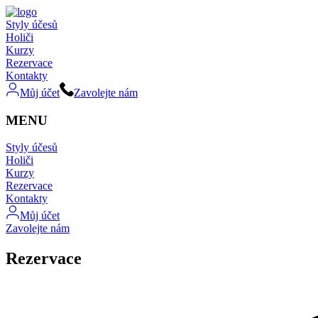
Styly účesů
Holiči
Kurzy
Rezervace
Kontakty
Můj účet
Zavolejte nám
MENU
Styly účesů
Holiči
Kurzy
Rezervace
Kontakty
Můj účet
Zavolejte nám
Rezervace