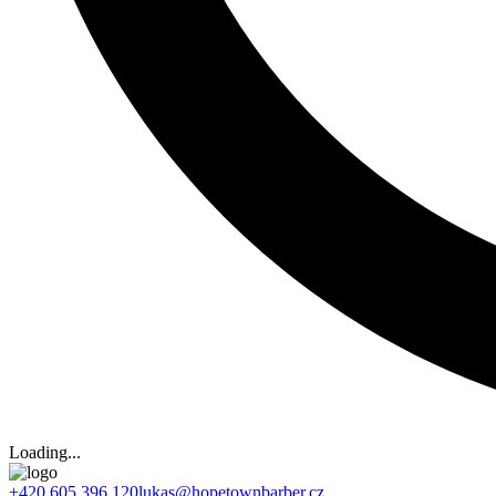
Loading...
+420 605 396 120
lukas@hopetownbarber.cz